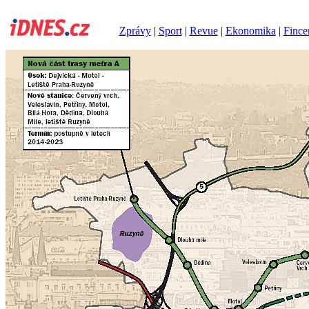
Zprávy
|
Sport
|
Revue
|
Ekonomika
|
Fince